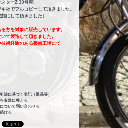
ターZ 30号車!
ワキ社でフルコピーして頂きました。
状態にして頂きました）
ある方を対象に販売しています。
ないで製造して頂きました。
や技術経験のある整備工場にて
。
引法に基づく表記（返品等）
を友達に教える
について問い合わせる
続ける