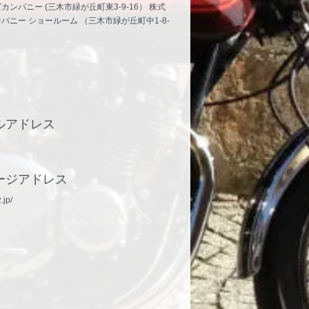
ンパニー (三木市緑が丘町東3-9-16） 株式
パニー ショールーム （三木市緑が丘町中1-8-
ルアドレス
p
ージアドレス
.jp/