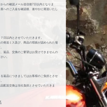
方からの確認メール送信後7日以内となりま
口座へのご入金を確認後、速やかに発送いたし
り７日以内とさせていただきます。
社の発送ミス及び、商品の瑕疵が認められた場
す。
は、返品、交換のご要望はお受けできませんの
ださい。
よる返品につきましてはお客様のご負担とさせ
す。
誤品配送交換は当社負担とさせていただきま
名