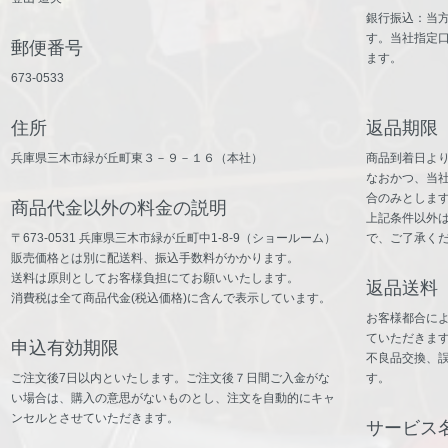
銀行振込：当
す。当社指定
郵便番号
ます。
673-0533
住所
返品期限
兵庫県三木市緑が丘町東３－９－１６（本社）
商品到着日よ
なおかつ、当
合のみとしま
商品代金以外の料金の説明
上記条件以外
〒673-0531 兵庫県三木市緑が丘町中1-8-9（ショールーム）
で、ご了承く
販売価格とは別に配送料、振込手数料がかかります。
送料は原則としてお客様負担にてお願いいたします。
返品送料
消費税は全て商品代金(税込価格)に含んで表示しています。
お客様都合に
ていただきま
申込有効期限
不良品交換、
ご注文後7日以内といたします。ご注文後７日間ご入金がな
す。
い場合は、購入の意思がないものとし、注文を自動的にキャ
ンセルとさせていただきます。
サービス