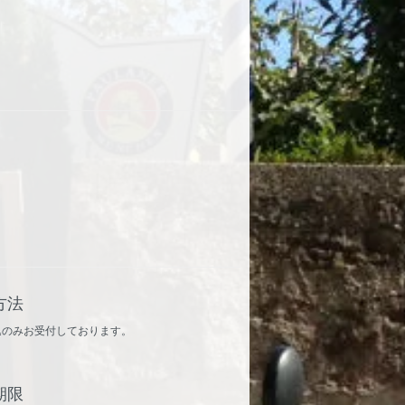
。
方法
込のみお受付しております。
期限