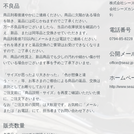
株式会社シーズカ
不良品
会社シーズカン
商品到着後速やかにご連絡ください。商品に欠陥がある場合
9）
を除き、返品には応じかねますのでご了承ください。
万一不良品等がございましたら、当店の在庫状況を確認のう
電話番号
え、新品、または同等品と交換させていただきます。
商品到着後7日以内にメールまたは電話でご連絡ください。
0794-85-8228
それを過ぎますと返品交換のご要望はお受けできなくなりま
すので、ご了承ください。
公開メー
尚、商品の性質上、新品商品でも少しの汚れや細かい傷が付
いている場合がございます事を予めご了承下さいませ。
office@seaz.j
「サイズが思ったより大きかった」「色が想像と違
ホームペ
う・・・」等、お客さまのご都合による商品の返品、交換は
原則としてお断りしております。
http://www.seaz
ご注文前に「商品説明・サイズ」を再度ご確認いただいた後
に、ご注文下さいませ。
なお「ご注文前の質問」は大歓迎です。お気軽に「メール」
または「お電話」にて、担当者までお問い合わせ下さい。
販売数量