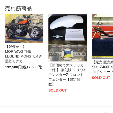
売れ筋商品
【残僅か！】
MORIWAKI THE
LEGEND MONSTER 新
黒鉄モナカ
【完売 販売終
【新価格で大ステッカ
ワキ Z400F
192,500円(税17,500円)
ー付 】 復刻版 モリワキ
曲げ ショー
モンスターZ フロント
SOLD OUT
フェンダー【限定個
数】
SOLD OUT